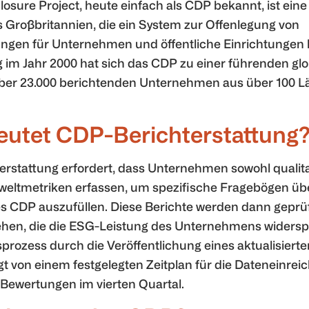
osure Project, heute einfach als CDP bekannt, ist ein
 Großbritannien, die ein System zur Offenlegung von
gen für Unternehmen und öffentliche Einrichtungen be
 im Jahr 2000 hat sich das CDP zu einer führenden glo
 über 23.000 berichtenden Unternehmen aus über 100 L
utet CDP-Berichterstattung
rstattung erfordert, dass Unternehmen sowohl qualita
weltmetriken erfassen, um spezifische Fragebögen übe
s CDP auszufüllen. Diese Berichte werden dann geprüf
hen, die die ESG-Leistung des Unternehmens widerspie
sprozess durch die Veröffentlichung eines aktualisier
olgt von einem festgelegten Zeitplan für die Dateneinre
Bewertungen im vierten Quartal.