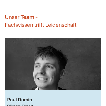
Unser
Team
-
Fachwissen trifft Leidenschaft
Paul Domin
Climate Expert