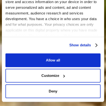
store and access information on your device in order to
serve personalized ads and content, ad and content
measurement, audience research and services
development. You have a choice in who uses your data
and for what purposes. Your privacy choices are only
applicable on this digital property where you have made
your choices. You can change or withdraw your consent
any time from the Cookie Declaration or by clicking on
Show details
the Privacy trigger icon.
If you allow, we would also like to:
Allow all
Collect information about your geographical
location which can be accurate to within several
Customize
meters
Identify your device by actively scanning it for
specific characteristics (fingerprinting)
Deny
Find out more about how your personal data is processed
and set your preferences in the
details section
.