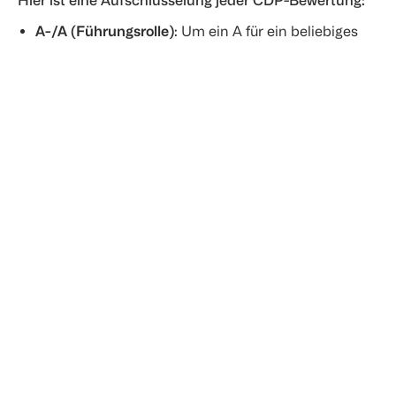
A-/A (Führungsrolle)
: Um ein A für ein beliebiges
Fragebogenthema zu erhalten, müssen
Unternehmen als führend in diesem Bereich
anerkannt sein und nachweisen, dass sie
Maßnahmen ergriffen haben, um ihre
Auswirkungen auf Klima, Wasser und
Forstwirtschaft zu verbessern. Führende
Unternehmen haben auch wissenschaftsbasierte
Ziele für ihre Klimaziele festgelegt, verfügen über
robuste Übergangspläne zur Nachhaltigkeit und
berücksichtigen die Auswirkungen auf Klima,
Wasser und Forstwirtschaft in ihren Betrieben und
Wertschöpfungsketten.
B-/B (Management)
: Um ein B zu verdienen,
müssen Unternehmen zeigen, dass sie die
Umweltauswirkungen ihres Geschäfts adressieren.
Für ein B- müssen sie Beweise vorlegen, dass sie