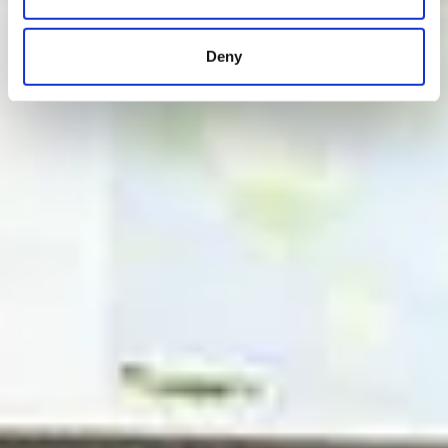
Identify your device by actively scanning it for
specific characteristics (fingerprinting)
Deny
Find out more about how your personal data is processed
and set your preferences in the
details section
.
We use cookies to personalise content and ads, to
provide social media features and to analyse our traffic.
We also share information about your use of our site with
our social media, advertising and analytics partners who
may combine it with other information that you’ve
provided to them or that they’ve collected from your use
of their services.