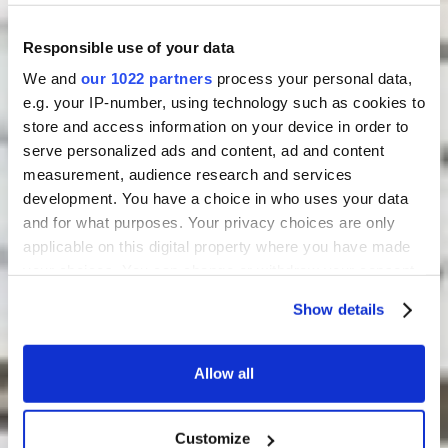
Responsible use of your data
We and
our 1022 partners
process your personal data,
e.g. your IP-number, using technology such as cookies to
store and access information on your device in order to
serve personalized ads and content, ad and content
measurement, audience research and services
development. You have a choice in who uses your data
and for what purposes. Your privacy choices are only
applicable on this digital property where you have made
your choices. You can change or withdraw your consent
any time from the Cookie Declaration or by clicking on
Show details
the Privacy trigger icon.
If you allow, we would also like to:
Allow all
Collect information about your geographical
location which can be accurate to within several
Customize
meters