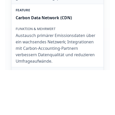
Carbon Data Network (CDN)
Austausch primärer Emissionsdaten über
ein wachsendes Netzwerk; Integrationen
mit Carbon-Accounting-Partnern
verbessern Datenqualität und reduzieren
Umfrageaufwände.
Carbon Dashboards
KPI-Visualisierung auf Portfolio-,
Warengruppen- und Lieferantenebene (z.
B. Trend, SBTi-Abdeckung, Fortschritt) für