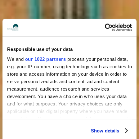
Responsible use of your data
We and
our 1022 partners
process your personal data,
e.g. your IP-number, using technology such as cookies to
store and access information on your device in order to
serve personalized ads and content, ad and content
measurement, audience research and services
development. You have a choice in who uses your data
and for what purposes. Your privacy choices are only
applicable on this digital property where you have made
your choices. You can change or withdraw your consent
any time from the Cookie Declaration or by clicking on
Show details
the Privacy trigger icon.