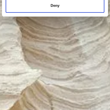
specific characteristics (fingerprinting)
Deny
Find out more about how your personal data is processed
and set your preferences in the
details section
.
We use cookies to personalise content and ads, to
provide social media features and to analyse our traffic.
We also share information about your use of our site with
our social media, advertising and analytics partners who
may combine it with other information that you’ve
provided to them or that they’ve collected from your use
of their services.