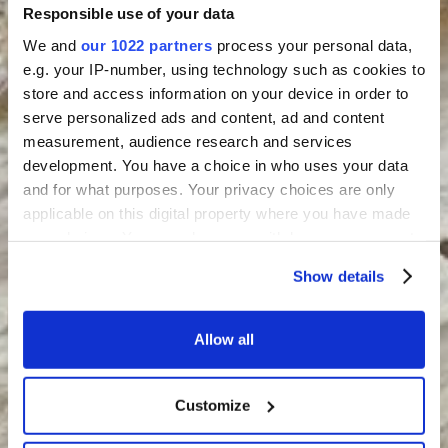
Responsible use of your data
We and
our 1022 partners
process your personal data,
e.g. your IP-number, using technology such as cookies to
store and access information on your device in order to
serve personalized ads and content, ad and content
measurement, audience research and services
development. You have a choice in who uses your data
and for what purposes. Your privacy choices are only
applicable on this digital property where you have made
your choices. You can change or withdraw your consent
any time from the Cookie Declaration or by clicking on
Show details
the Privacy trigger icon.
If you allow, we would also like to:
Allow all
Collect information about your geographical
location which can be accurate to within several
Customize
meters
Identify your device by actively scanning it for