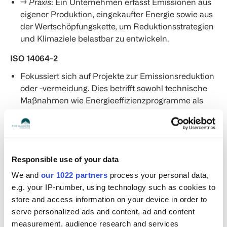
→
Praxis
: Ein Unternehmen erfasst Emissionen aus
eigener Produktion, eingekaufter Energie sowie aus
der Wertschöpfungskette, um Reduktionsstrategien
und Klimaziele belastbar zu entwickeln.
ISO 14064-2
Fokussiert sich auf Projekte zur Emissionsreduktion
oder -vermeidung. Dies betrifft sowohl technische
Maßnahmen wie Energieeffizienzprogramme als
auch naturbasierte Lösungen wie Aufforstung.
→ Praxis: Ein Energieversorger kann die durch ein
Windkraftprojekt erzielten Emissionsminderungen
dokumentieren und nachweisen.
Responsible use of your data
ISO 14064-3
We and
our 1022 partners
process your personal data,
e.g. your IP-number, using technology such as cookies to
Legt Anforderungen an die Validierung und
store and access information on your device in order to
Verifizierung fest, also die externe Prüfung von
serve personalized ads and content, ad and content
Treibhausgasinventaren und Projekten.
measurement, audience research and services