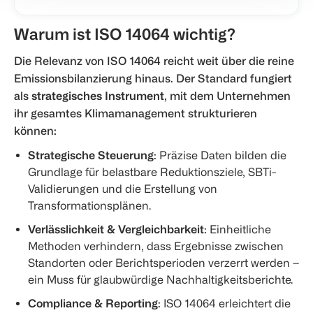
We also share information about your use of our site with
our social media, advertising and analytics partners who
Warum ist ISO 14064 wichtig?
may combine it with other information that you’ve
provided to them or that they’ve collected from your use
Die Relevanz von ISO 14064 reicht weit über die reine
of their services.
Emissionsbilanzierung hinaus. Der Standard fungiert
als
strategisches Instrument
, mit dem Unternehmen
ihr gesamtes Klimamanagement strukturieren
können:
Strategische Steuerung
: Präzise Daten bilden die
Grundlage für belastbare Reduktionsziele, SBTi-
Validierungen und die Erstellung von
Transformationsplänen.
Verlässlichkeit & Vergleichbarkeit
: Einheitliche
Methoden verhindern, dass Ergebnisse zwischen
Standorten oder Berichtsperioden verzerrt werden –
ein Muss für glaubwürdige Nachhaltigkeitsberichte.
Compliance & Reporting
: ISO 14064 erleichtert die