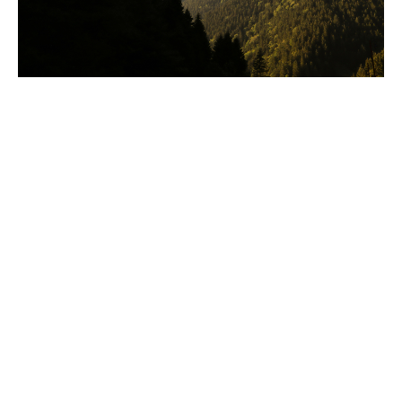
Verwandte Begriffe
Klimabilanz (Corporate Carbon Footprint, CCF)
Emissionsfaktoren - Leitfaden für
THG‑Bilanzierung, Reporting & Praxis