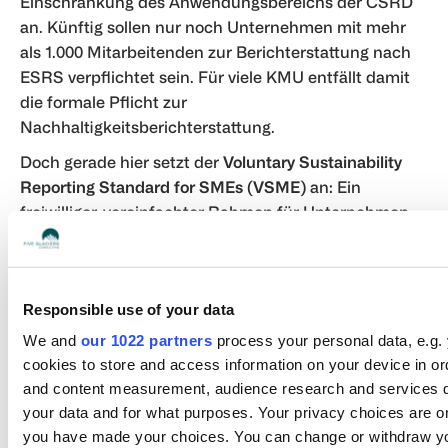
Einschränkung des Anwendungsbereichs der CSRD
an. Künftig sollen nur noch Unternehmen mit mehr
als 1.000 Mitarbeitenden zur Berichterstattung nach
ESRS verpflichtet sein. Für viele KMU entfällt damit
die formale Pflicht zur
Nachhaltigkeitsberichterstattung.
Doch gerade hier setzt der
Voluntary Sustainability
Reporting Standard for SMEs (VSME)
an: Ein
freiwilliger, vereinfachter Rahmen für Unternehmen,
die Transparenz schaffen wollen – sei es gegenüber
Kunden, Banken, Investoren oder in der Lieferkette.
Was der VSME-Standard bietet
Responsible use of your data
Der von der EFRAG entwickelte VSME-Standard
We and
our 1022 partners
process your personal data, e.g.
cookies to store and access information on your device in or
besteht aus zwei modularen Berichtsbausteinen:
and content measurement, audience research and services 
Basis-Modul (Basic Module)
: Enthält grundlegende
your data and for what purposes. Your privacy choices are onl
Offenlegungspflichten zu ESG-Themen, darunter
you have made your choices. You can change or withdraw yo
Unternehmensprofil, Umwelt- und