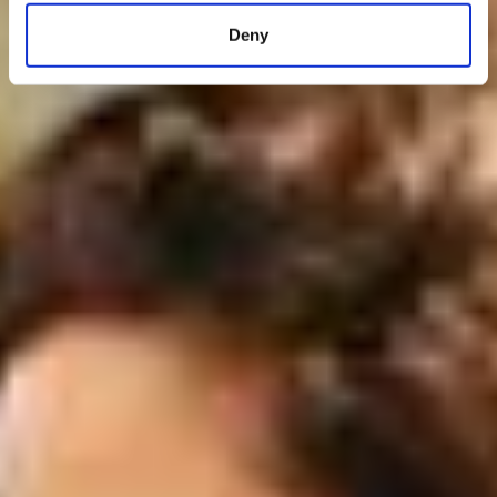
specific characteristics (fingerprinting)
Deny
Find out more about how your personal data is processed
and set your preferences in the
details section
.
We use cookies to personalise content and ads, to
provide social media features and to analyse our traffic.
We also share information about your use of our site with
our social media, advertising and analytics partners who
may combine it with other information that you’ve
provided to them or that they’ve collected from your use
of their services.