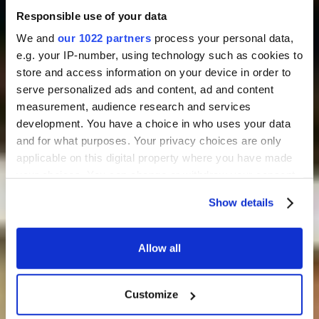
Responsible use of your data
We and
our 1022 partners
process your personal data,
e.g. your IP-number, using technology such as cookies to
store and access information on your device in order to
serve personalized ads and content, ad and content
measurement, audience research and services
development. You have a choice in who uses your data
and for what purposes. Your privacy choices are only
applicable on this digital property where you have made
your choices. You can change or withdraw your consent
any time from the Cookie Declaration or by clicking on
Show details
the Privacy trigger icon.
If you allow, we would also like to:
Allow all
Collect information about your geographical
location which can be accurate to within several
Customize
meters
Identify your device by actively scanning it for