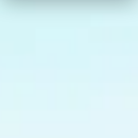
We use cookies to personalise content and ads, to
provide social media features and to analyse our traffic.
We also share information about your use of our site with
our social media, advertising and analytics partners who
may combine it with other information that you’ve
provided to them or that they’ve collected from your use
of their services.