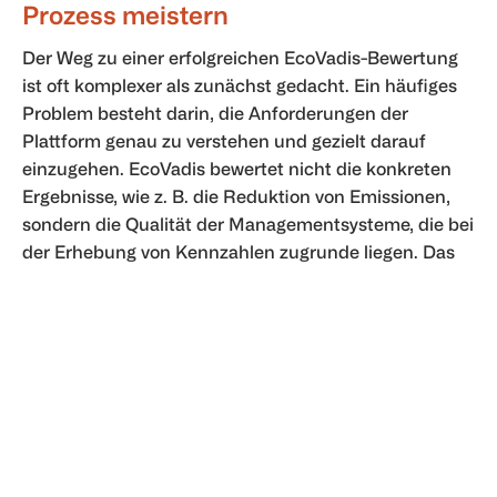
Prozess meistern
Der Weg zu einer erfolgreichen EcoVadis-Bewertung
ist oft komplexer als zunächst gedacht. Ein häufiges
Problem besteht darin, die Anforderungen der
Plattform genau zu verstehen und gezielt darauf
einzugehen. EcoVadis bewertet nicht die konkreten
Ergebnisse, wie z. B. die Reduktion von Emissionen,
sondern die Qualität der Managementsysteme, die bei
der Erhebung von Kennzahlen zugrunde liegen. Das
bedeutet, dass selbst ambitionierte
Nachhaltigkeitsmaßnahmen ohne entsprechende
Dokumentation nicht ausreichend berücksichtigt
werden. Vor allem für Unternehmen, die diesen
Prozess zum ersten Mal durchlaufen treten dabei
folgende Schwierigkeiten auf:
Vielfältige Themenbereiche:
EcoVadis bewertet bis
zu 21 Nachhaltigkeitsaspektedie den vier