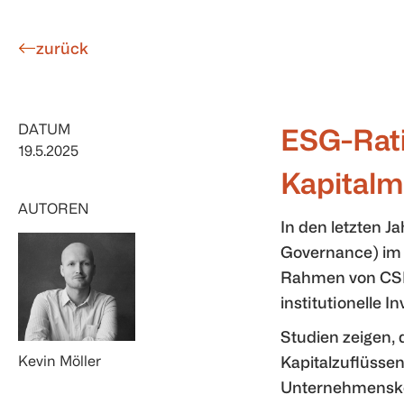
zurück
DATUM
ESG-Rat
19.5.2025
Kapital
AUTOREN
In den letzten J
Governance) im 
Rahmen von CSR-
institutionelle 
Studien zeigen,
Kevin Möller
Kapitalzuflüssen
Unternehmensken