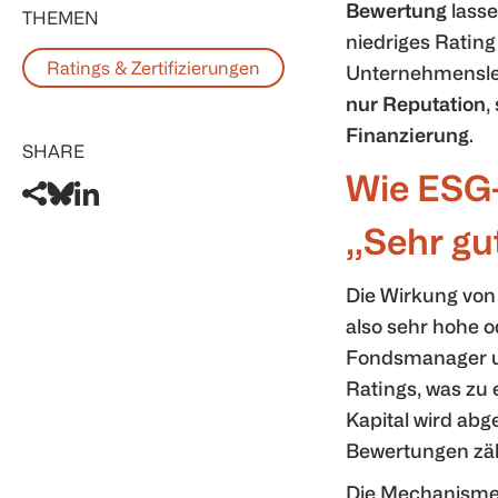
Bewertung
lasse
THEMEN
niedriges Rating
Ratings & Zertifizierungen
Unternehmenslei
nur Reputation
,
Finanzierung
.
SHARE
Wie ESG-
„Sehr gu
Die Wirkung von 
also sehr hohe 
Fondsmanager un
Ratings, was zu 
Kapital wird ab
Bewertungen zäh
Die Mechanismen 