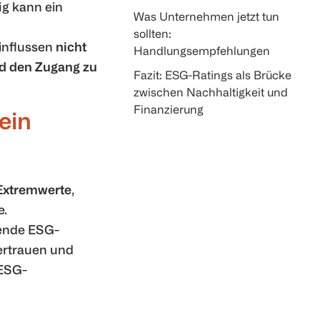
ig kann ein
Was Unternehmen jetzt tun
sollten:
influssen
nicht
Handlungsempfehlungen
nd den Zugang zu
Fazit: ESG-Ratings als Brücke
zwischen Nachhaltigkeit und
Finanzierung
ein
Extremwerte
,
e.
gende ESG-
Vertrauen und
 ESG-