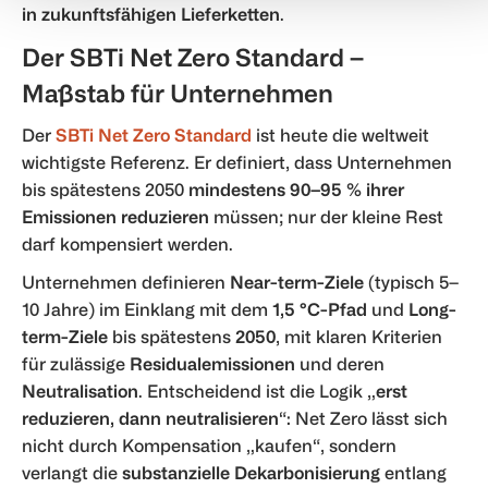
in zukunftsfähigen Lieferketten
.
media, advertising and analytics partners who may combine i
with other information that you’ve provided to them or that
Der SBTi Net Zero Standard –
they’ve collected from your use of their services.
Maßstab für Unternehmen
Der
SBTi Net Zero Standard
ist heute die weltweit
wichtigste Referenz. Er definiert, dass Unternehmen
bis spätestens 2050
mindestens 90–95 % ihrer
Emissionen reduzieren
müssen; nur der kleine Rest
darf kompensiert werden.
Unternehmen definieren
Near-term-Ziele
(typisch 5–
10 Jahre) im Einklang mit dem
1,5 °C-Pfad
und
Long-
term-Ziele
bis spätestens
2050
, mit klaren Kriterien
für zulässige
Residualemissionen
und deren
Neutralisation
. Entscheidend ist die Logik „
erst
reduzieren, dann neutralisieren
“: Net Zero lässt sich
nicht durch Kompensation „kaufen“, sondern
verlangt die
substanzielle Dekarbonisierung
entlang