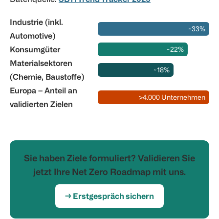
Industrie (inkl.
~33%
Automotive)
Konsumgüter
~22%
Materialsektoren
~18%
(Chemie, Baustoffe)
Europa – Anteil an
>4.000 Unternehmen
validierten Zielen
Sie haben Ziele formuliert? Validieren Sie
jetzt Ihre Net Zero Roadmap mit uns.
→ Erstgespräch sichern