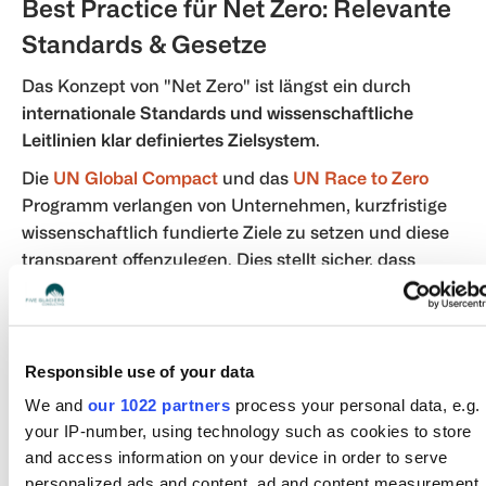
Best Practice für Net Zero: Relevante
Standards & Gesetze
Das Konzept von "Net Zero" ist längst ein durch
internationale Standards und wissenschaftliche
Leitlinien klar definiertes Zielsystem
.
Die
UN Global Compact
und das
UN Race to Zero
Programm verlangen von Unternehmen, kurzfristige
wissenschaftlich fundierte Ziele zu setzen und diese
transparent offenzulegen. Dies stellt sicher, dass
Dekarbonisierungspläne nicht nur angekündigt,
sondern messbar überprüft werden. Der
Carbon Trust
hat außerdem bereits früh betont, dass
Netto-Null nur dann glaubwürdig ist, wenn
Responsible use of your data
Unternehmen
90–95 % ihrer Emissionen
bis
We and
our 1022 partners
process your personal data, e.g.
spätestens 2050 reduziert haben – Kompensation
your IP-number, using technology such as cookies to store
darf nur für die unvermeidbaren Restemissionen
and access information on your device in order to serve
eingesetzt werden.
personalized ads and content, ad and content measurement,