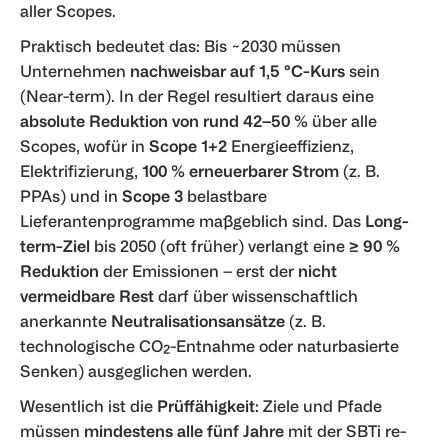
aller Scopes.
Praktisch bedeutet das: Bis ~2030 müssen
Unternehmen
nachweisbar auf 1,5 °C-Kurs
sein
(Near-term). In der Regel resultiert daraus eine
absolute Reduktion von rund 42–50 %
über alle
Scopes, wofür in
Scope 1+2
Energieeffizienz,
Elektrifizierung,
100 % erneuerbarer Strom
(z. B.
PPAs) und in
Scope 3
belastbare
Lieferantenprogramme maßgeblich sind. Das
Long-
term-Ziel
bis 2050 (oft früher) verlangt eine
≥ 90 %
Reduktion
der Emissionen – erst der
nicht
vermeidbare Rest
darf über wissenschaftlich
anerkannte
Neutralisationsansätze
(z. B.
technologische CO₂-Entnahme oder naturbasierte
Senken) ausgeglichen werden.
Wesentlich ist die
Prüffähigkeit
: Ziele und Pfade
müssen
mindestens alle fünf Jahre
mit der SBTi re-