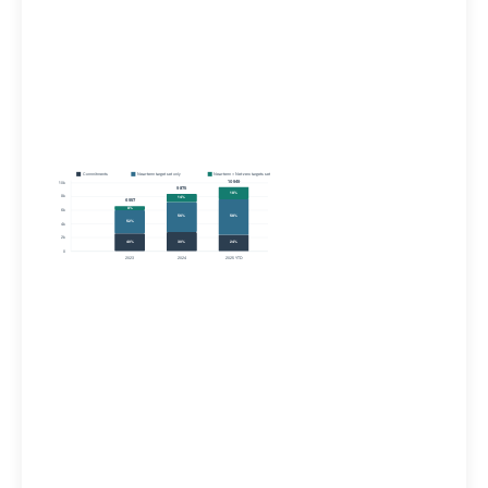
Commitments
Near-term target set only
Near-term + Net-zero targets set
10 949
10k
9 875
18%
8k
14%
6 957
8%
6k
56%
58%
52%
4k
2k
40%
30%
24%
0
2023
2024
2025 YTD